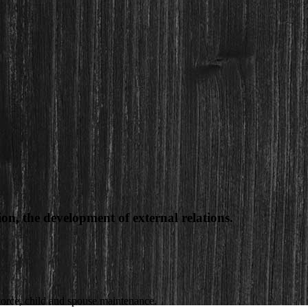
on, the development of external relations.
ivorce, child and spouse maintenance.