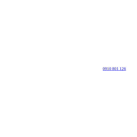
Dohodnite si osobné stretnutie
Zavolajte advokátovi:
0910 801 126