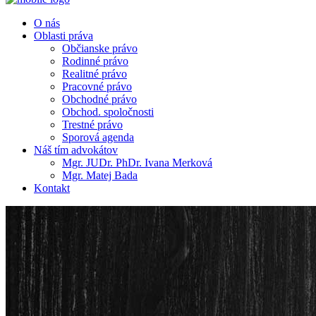
O nás
Oblasti práva
Občianske právo
Rodinné právo
Realitné právo
Pracovné právo
Obchodné právo
Obchod. spoločnosti
Trestné právo
Sporová agenda
Náš tím advokátov
Mgr. JUDr. PhDr. Ivana Merková
Mgr. Matej Bada
Kontakt