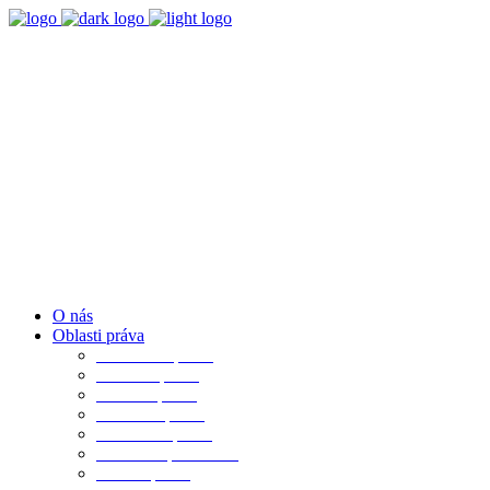
Bratislava-Ružinov
info@advokati-ba.sk
O nás
Oblasti práva
Občianske právo
Rodinné právo
Realitné právo
Pracovné právo
Obchodné právo
Obchod. spoločnosti
Trestné právo