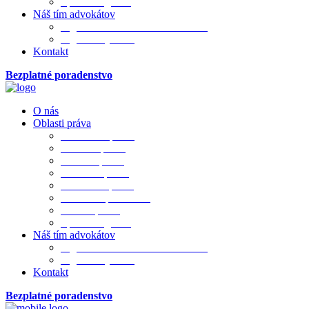
Sporová agenda
Náš tím advokátov
Mgr. JUDr. PhDr. Ivana Merková
Mgr. Matej Bada
Kontakt
Bezplatné poradenstvo
O nás
Oblasti práva
Občianske právo
Rodinné právo
Realitné právo
Pracovné právo
Obchodné právo
Obchod. spoločnosti
Trestné právo
Sporová agenda
Náš tím advokátov
Mgr. JUDr. PhDr. Ivana Merková
Mgr. Matej Bada
Kontakt
Bezplatné poradenstvo