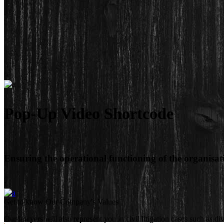
Pop-Up Video Shortcode
Ensuring the operational functioning of the organisati
Get to know Our Company's Values
Our lawyers will also represent you in civil litigation cases such as d