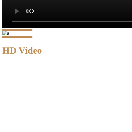
HD Video
as a Section Backgro
Ensuring the operational functioning of the organisat