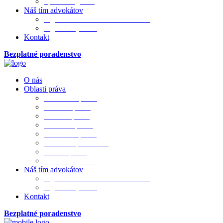
Sporová agenda
Náš tím advokátov
Mgr. JUDr. PhDr. Ivana Merková
Mgr. Matej Bada
Kontakt
Bezplatné poradenstvo
O nás
Oblasti práva
Občianske právo
Rodinné právo
Realitné právo
Pracovné právo
Obchodné právo
Obchod. spoločnosti
Trestné právo
Sporová agenda
Náš tím advokátov
Mgr. JUDr. PhDr. Ivana Merková
Mgr. Matej Bada
Kontakt
Bezplatné poradenstvo